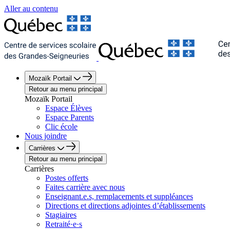
Aller au contenu
Mozaïk Portail
Retour au menu principal
Mozaïk Portail
Espace Élèves
Espace Parents
Clic école
Nous joindre
Carrières
Retour au menu principal
Carrières
Postes offerts
Faites carrière avec nous
Enseignant.e.s, remplacements et suppléances
Directions et directions adjointes d’établissements
Stagiaires
Retraité·e·s