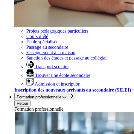
Projets pédagogiques particuliers
Cours d’été
École spécialisée
Passage au secondaire
Enseignement à la maison
Sanction des études et passage au collégial
Transport scolaire
Trouver une école secondaire
Admission et inscription
Inscription des nouveaux arrivants au secondaire (SILEI)
Formation professionnelle
Retour
Formation professionnelle