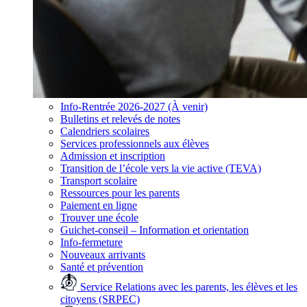
Info-Rentrée 2026-2027 (À venir)
Bulletins et relevés de notes
Calendriers scolaires
Services professionnels aux élèves
Admission et inscription
Transition de l’école vers la vie active (TEVA)
Transport scolaire
Ressources pour les parents
Paiement en ligne
Trouver une école
Guichet-conseil – Information et orientation
Info-fermeture
Nouveaux arrivants
Santé et prévention
Service Relations avec les parents, les élèves et les
citoyens (SRPEC)