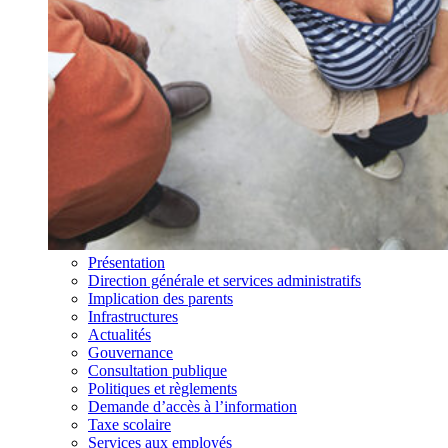
Présentation
Direction générale et services administratifs
Implication des parents
Infrastructures
Actualités
Gouvernance
Consultation publique
Politiques et règlements
Demande d’accès à l’information
Taxe scolaire
Services aux employés