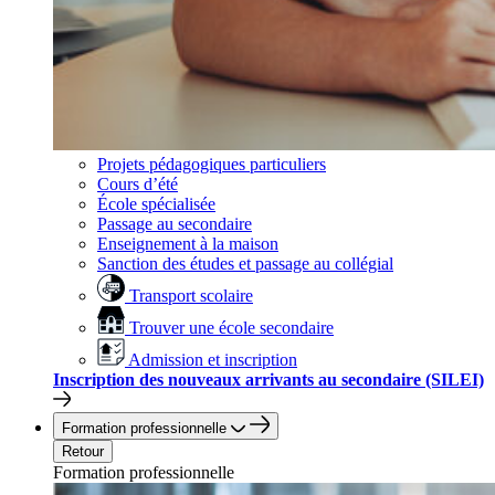
Projets pédagogiques particuliers
Cours d’été
École spécialisée
Passage au secondaire
Enseignement à la maison
Sanction des études et passage au collégial
Transport scolaire
Trouver une école secondaire
Admission et inscription
Inscription des nouveaux arrivants au secondaire (SILEI)
Formation professionnelle
Retour
Formation professionnelle