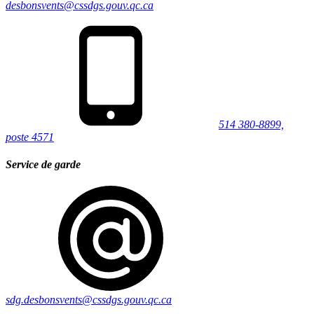
desbonsvents@cssdgs.gouv.qc.ca
514 380-8899,
poste 4571
Service de garde
sdg.desbonsvents@cssdgs.gouv.qc.ca